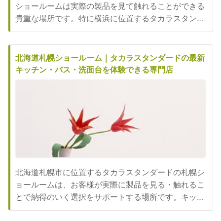
ショールームは実際の製品を見て触れることができる
貴重な場所です。特に横浜に位置するタカラスタンダ
ード横浜ショールームは、神奈川県内でも最大規模を
誇り、多彩な展示と専門スタッフによる丁寧なサポー
トで、住まいの夢を具体的に形にするお手伝いをして
北海道札幌ショールーム｜タカラスタンダードの最新
います。本記事では、横浜ショールームの特徴や提供
キッチン・バス・洗面台を体験できる専門店
しているサービス、アクセ...
北海道札幌市に位置するタカラスタンダードの札幌シ
ョールームは、お客様が実際に製品を見る・触れるこ
とで納得のいく選択をサポートする場所です。キッチ
ン、浴室、お風呂、洗面台、トイレといった住空間を