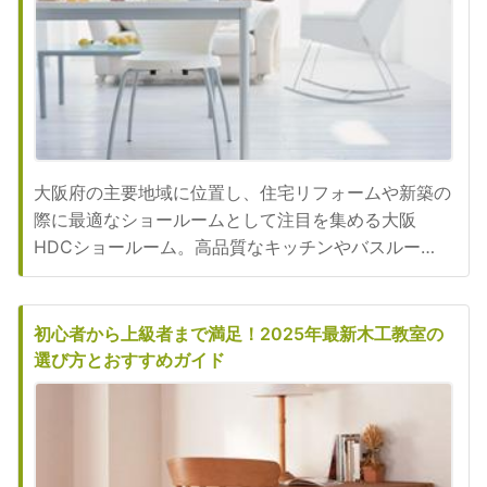
大阪府の主要地域に位置し、住宅リフォームや新築の
際に最適なショールームとして注目を集める大阪
HDCショールーム。高品質なキッチンやバスルー
ム、洗面台、トイレなどの展示を通じて、デザイン性
と実用性を両立させた商品選びをサポートします。本
記事では、その概要や詳細な特徴、利用者にとっての
初心者から上級者まで満足！2025年最新木工教室の
利点、アクセス方法、そして店舗情報を詳しく解説し
選び方とおすすめガイド
ます。最新の設備と便利なサービ...