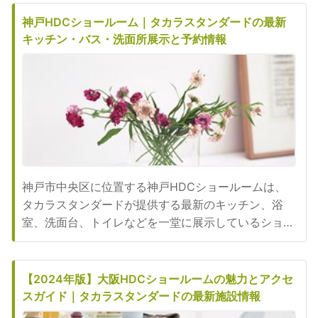
快適にするアイテムを豊富に展示しており、リフォー
ムや新築をお考えのお客様にとって重要な情報や商品
神戸HDCショールーム｜タカラスタンダードの最新
を直接確認できる魅力的な施設です。特に、最新のデ
キッチン・バス・洗面所展示と予約情報
ザインや機能性、耐久性を...
神戸市中央区に位置する神戸HDCショールームは、
タカラスタンダードが提供する最新のキッチン、浴
室、洗面台、トイレなどを一堂に展示しているショー
ルームです。自宅のリフォームや新築を検討している
方にとって、実物を見て触れることのできる絶好の場
であり、専門スタッフが丁寧に案内やアドバイスを行
【2024年版】大阪HDCショールームの魅力とアクセ
います。この記事では、神戸HDCショールームの特
スガイド｜タカラスタンダードの最新施設情報
徴や展示内容、利用者にとっ...